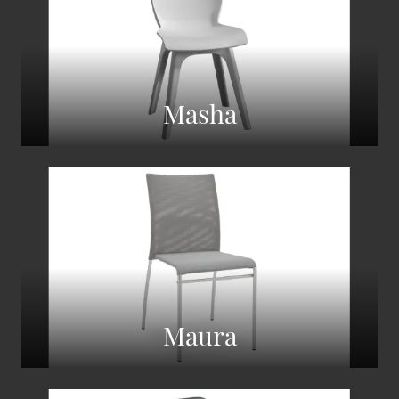
Masha
Maura