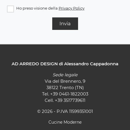
Ho preso visione della
Privacy Policy
Invia
AD ARREDO DESIGN di Alessandro Cappadonna
Sede legale
Via del Brennero, 9
38122 Trento (TN)
Tel.
+39 0461-1822003
Cell.
+39 3517739611
© 2026 - P.IVA 11599351001
Cucine Moderne