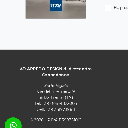
Ho pres
AD ARREDO DESIGN di Alessandro
Cappadonna
Sede legale
Via del Brennero, 9
38122 Trento (TN)
Tel.
+39 0461-1822003
Cell.
+39 3517739611
© 2026 - P.IVA 11599351001