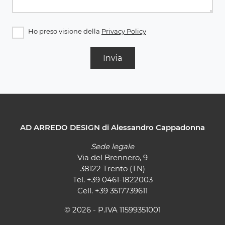
Ho preso visione della
Privacy Policy
Invia
AD ARREDO DESIGN di Alessandro Cappadonna
Sede legale
Via del Brennero, 9
38122 Trento (TN)
Tel.
+39 0461-1822003
Cell.
+39 3517739611
© 2026 - P.IVA 11599351001