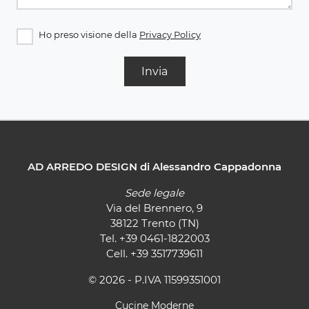
Ho preso visione della
Privacy Policy
Invia
AD ARREDO DESIGN di Alessandro Cappadonna
Sede legale
Via del Brennero, 9
38122 Trento (TN)
Tel.
+39 0461-1822003
Cell.
+39 3517739611
© 2026 - P.IVA 11599351001
Cucine Moderne