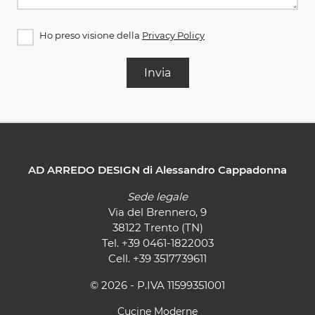
Ho preso visione della
Privacy Policy
Invia
AD ARREDO DESIGN di Alessandro Cappadonna
Sede legale
Via del Brennero, 9
38122 Trento (TN)
Tel.
+39 0461-1822003
Cell.
+39 3517739611
© 2026 - P.IVA 11599351001
Cucine Moderne