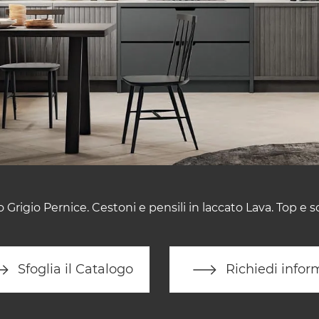
o Grigio Pernice. Cestoni e pensili in laccato Lava. Top e s
Sfoglia il Catalogo
Richiedi infor