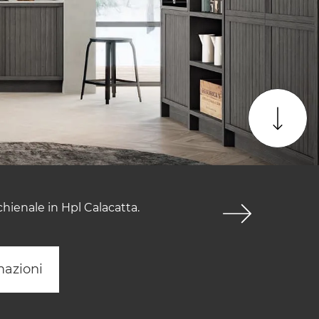
chienale in Hpl Calacatta.
mazioni