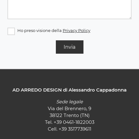
Ho preso visione della
Privacy Policy
Invia
AD ARREDO DESIGN di Alessandro Cappadonna
Sede legale
Via del Brennero, 9
38122 Trento (TN)
Tel.
+39 0461-1822003
Cell.
+39 3517739611