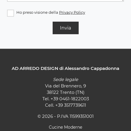
Ho preso visione della
Privacy Policy
Invia
AD ARREDO DESIGN di Alessandro Cappadonna
Sede legale
Via del Brennero, 9
38122 Trento (TN)
Tel.
+39 0461-1822003
Cell.
+39 3517739611
© 2026 - P.IVA 11599351001
Cucine Moderne