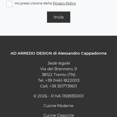
Ho preso visione della
Privacy Policy
Invia
AD ARREDO DESIGN di Alessandro Cappadonna
Sede legale
Via del Brennero, 9
38122 Trento (TN)
Tel.
+39 0461-1822003
Cell.
+39 3517739611
© 2026 - P.IVA 11599351001
Cucine Moderne
Cucine Classiche