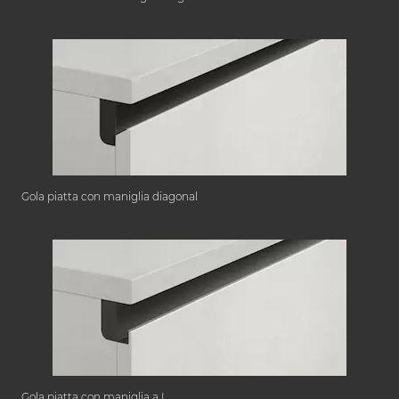
Gola piatta con maniglia diagonal
Gola piatta con maniglia a L