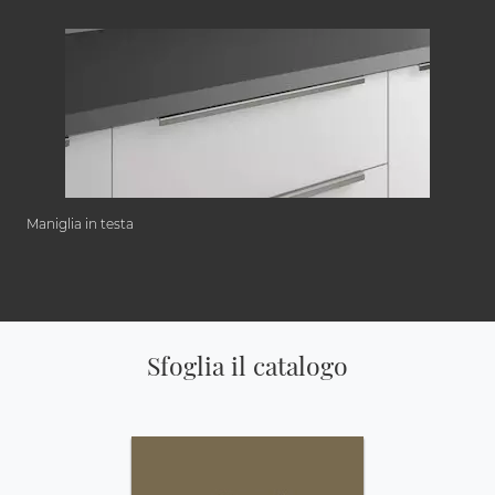
Maniglia in testa
Sfoglia il catalogo