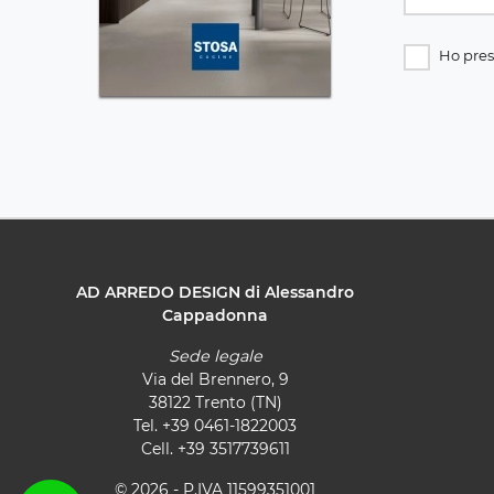
Ho pres
AD ARREDO DESIGN di Alessandro
Cappadonna
Sede legale
Via del Brennero, 9
38122 Trento (TN)
Tel.
+39 0461-1822003
Cell.
+39 3517739611
© 2026 - P.IVA 11599351001