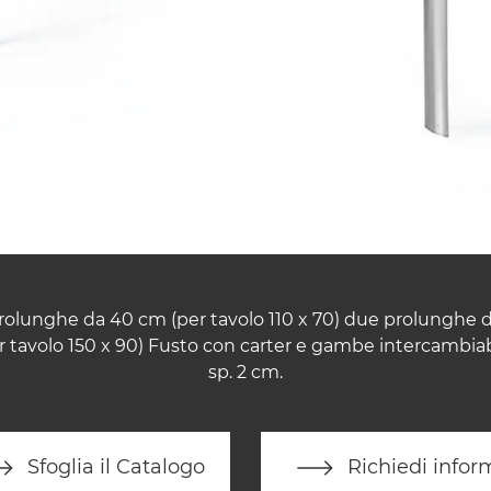
rolunghe da 40 cm (per tavolo 110 x 70) due prolunghe d
tavolo 150 x 90) Fusto con carter e gambe intercambiabi
sp. 2 cm.
Sfoglia il Catalogo
Richiedi infor