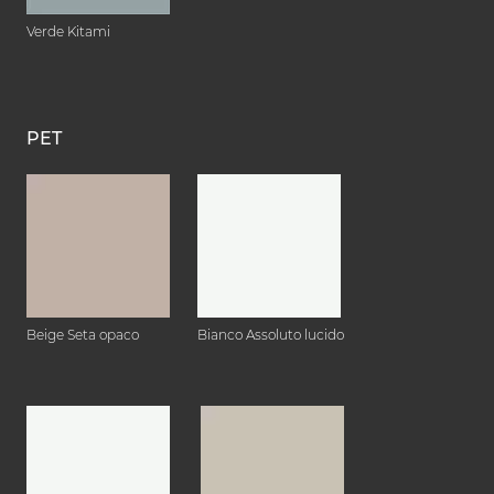
Verde Kitami
PET
Beige Seta opaco
Bianco Assoluto lucido