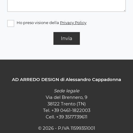
Ho preso visione della
Privacy Policy
Invia
AD ARREDO DESIGN di Alessandro Cappadonna
Sede legale
Via del Brennero, 9
38122 Trento (TN)
Tel.
+39 0461-1822003
Cell.
+39 3517739611
© 2026 - P.IVA 11599351001