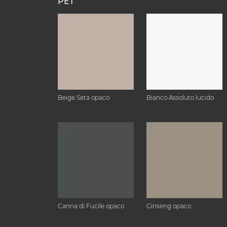
PET
Beige Seta opaco
Bianco Assoluto lucido
Canna di Fucile opaco
Ginseng opaco