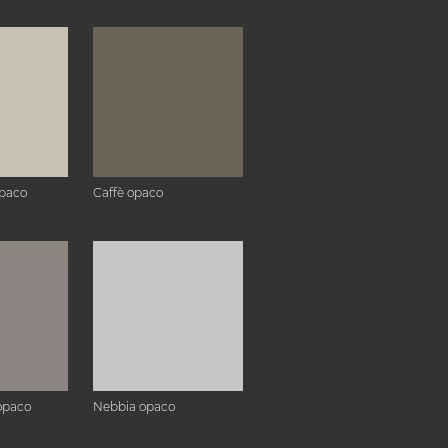
paco
Caffè opaco
opaco
Nebbia opaco