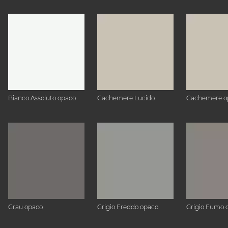
Bianco Assoluto opaco
Cachemere Lucido
Cachemere o
Grau opaco
Grigio Freddo opaco
Grigio Fumo 