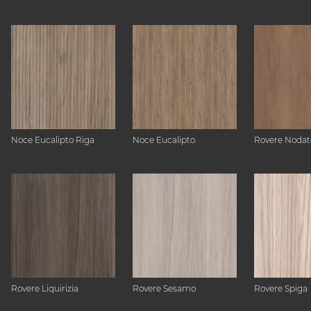
Noce Eucalipto Riga
Noce Eucalipto
Rovere Nodat
Rovere Liquirizia
Rovere Sesamo
Rovere Spiga