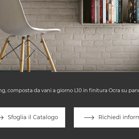
g, composta da vani a giorno L10 in finitura Ocra su pann
Sfoglia il Catalogo
Richiedi infor