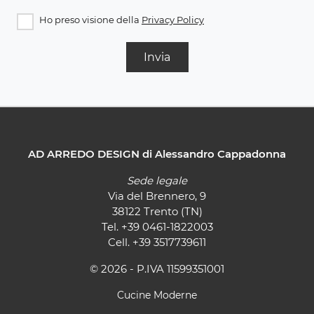
Ho preso visione della
Privacy Policy
Invia
AD ARREDO DESIGN di Alessandro Cappadonna
Sede legale
Via del Brennero, 9
38122 Trento (TN)
Tel.
+39 0461-1822003
Cell.
+39 3517739611
© 2026 - P.IVA 11599351001
Cucine Moderne