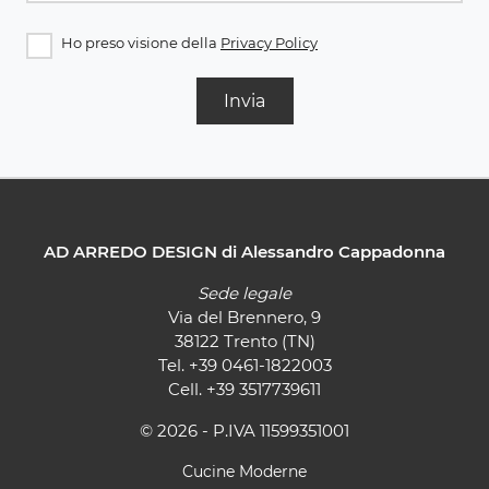
Ho preso visione della
Privacy Policy
Invia
AD ARREDO DESIGN di Alessandro Cappadonna
Sede legale
Via del Brennero, 9
38122 Trento (TN)
Tel.
+39 0461-1822003
Cell.
+39 3517739611
© 2026 - P.IVA 11599351001
Cucine Moderne