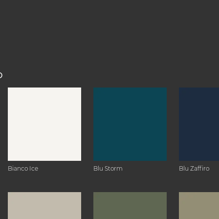
O
Bianco Ice
Blu Storm
Blu Zaffiro